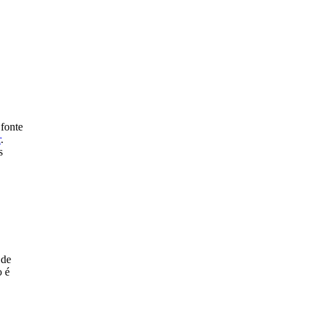
 fonte
r
.
s
 de
o é