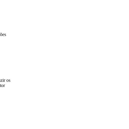
ções
zir os
tor