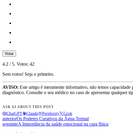
Votar
4.2
/ 5. Votos:
42
Sem votos! Seja o primeiro.
AVISO:
Este artigo é meramente informativo, não temos capacidade 
diagnóstico. Consulte o seu médico no caso de apresentar qualquer ti
ASK AI ABOUT THIS POST
ChatGPT
Claude
Perplexity
Grok
anterior
Os Poderes Curativos da Água Termal
seguinte
A Importância da saúde emocional na cura física