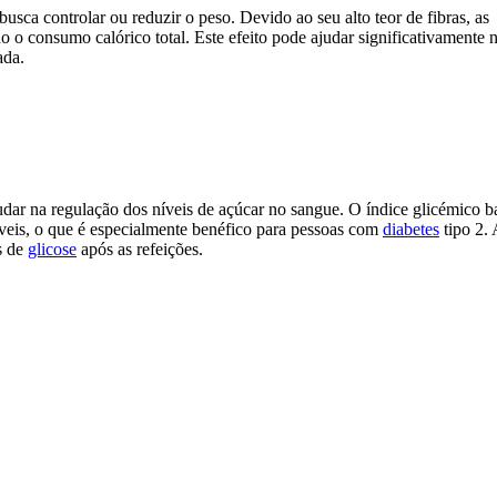
usca controlar ou reduzir o peso. Devido ao seu alto teor de fibras, as
do o consumo calórico total. Este efeito pode ajudar significativamente 
ada.
udar na regulação dos níveis de açúcar no sangue. O índice glicémico b
veis, o que é especialmente benéfico para pessoas com
diabetes
tipo 2.
os de
glicose
após as refeições.