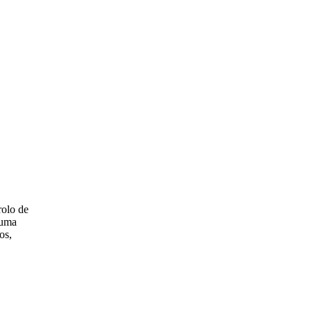
rolo de
 uma
os,