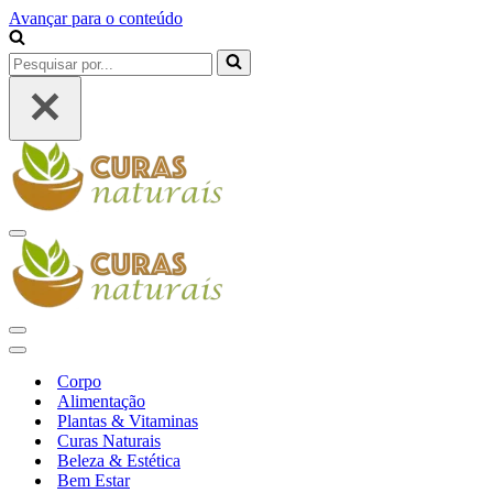
Avançar para o conteúdo
Pesquisar
por...
Menu
de
navegação
Menu
de
Menu
navegação
de
Corpo
navegação
Alimentação
Plantas & Vitaminas
Curas Naturais
Beleza & Estética
Bem Estar