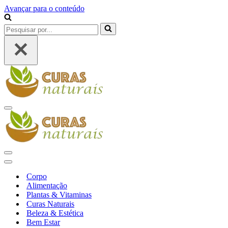
Avançar para o conteúdo
Pesquisar
por...
Menu
de
navegação
Menu
de
Menu
navegação
de
Corpo
navegação
Alimentação
Plantas & Vitaminas
Curas Naturais
Beleza & Estética
Bem Estar