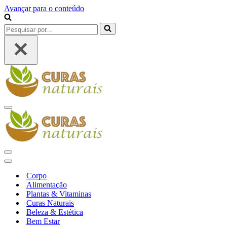
Avançar para o conteúdo
Pesquisar
por...
Menu
de
navegação
Menu
de
Menu
navegação
de
Corpo
navegação
Alimentação
Plantas & Vitaminas
Curas Naturais
Beleza & Estética
Bem Estar