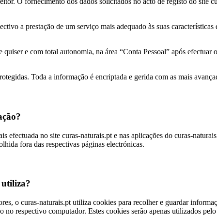
itor. O fornecimento dos dados solicitados no acto de registo do site cura
bjectivo a prestação de um serviço mais adequado às suas característica
ue quiser e com total autonomia, na área “Conta Pessoal” após efectuar 
otegidas. Toda a informação é encriptada e gerida com as mais avançad
mação?
s efectuada no site curas-naturais.pt e nas aplicações do curas-naturais.
lhida fora das respectivas páginas electrónicas.
utiliza?
ores, o curas-naturais.pt utiliza cookies para recolher e guardar info
o no respectivo computador. Estes cookies serão apenas utilizados pelo cu