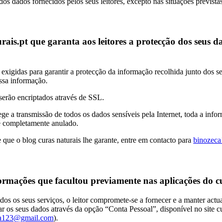
dos dados fornecidos pelos seus leitores, excepto nas situações previstas
ais.pt que garanta aos leitores a protecção dos seus da
xigidas para garantir a protecção da informação recolhida junto dos seus
essa informação.
serão encriptados através de SSL.
ege a transmissão de todos os dados sensíveis pela Internet, toda a in
 é completamente anulado.
 que o blog curas naturais lhe garante, entre em contacto para
binozec
formações que facultou previamente nas aplicações do c
odos os seus serviços, o leitor compromete-se a fornecer e a manter actu
izar os seus dados através da opção “Conta Pessoal”, disponível no site c
ca123@gmail.com
).