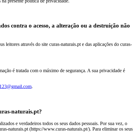
 na presente política de privacidade.
dos contra o acesso, a alteração ou a destruição não
 leitores através do site curas-naturais.pt e das aplicações do curas-
formação é tratada com o máximo de segurança. A sua privacidade é
a123@gmail.com
.
uras-naturais.pt?
alizados e verdadeiros todos os seus dados pessoais. Por sua vez, o
uras-naturais.pt (https://www.curas-naturais.pt/). Para eliminar os seus