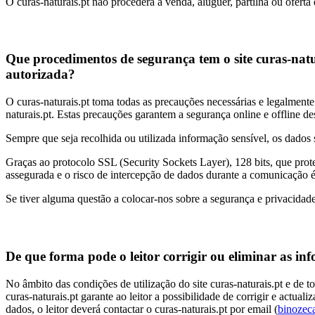
O curas-naturais.pt não procederá à venda, aluguer, partilha ou oferta 
Que procedimentos de segurança tem o site curas-natur
autorizada?
O curas-naturais.pt toma todas as precauções necessárias e legalmente e
naturais.pt. Estas precauções garantem a segurança online e offline d
Sempre que seja recolhida ou utilizada informação sensível, os dados 
Graças ao protocolo SSL (Security Sockets Layer), 128 bits, que prot
assegurada e o risco de intercepção de dados durante a comunicação
Se tiver alguma questão a colocar-nos sobre a segurança e privacidade
De que forma pode o leitor corrigir ou eliminar as in
No âmbito das condições de utilização do site curas-naturais.pt e de t
curas-naturais.pt garante ao leitor a possibilidade de corrigir e actual
dados, o leitor deverá contactar o curas-naturais.pt por email (
binoze