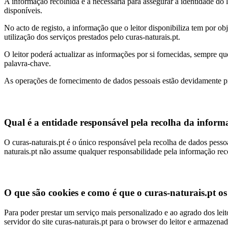
A informação recolhida é a necessária para assegurar a identidade do le
disponíveis.
No acto de registo, a informação que o leitor disponibiliza tem por o
utilização dos serviços prestados pelo curas-naturais.pt.
O leitor poderá actualizar as informações por si fornecidas, sempre q
palavra-chave.
As operações de fornecimento de dados pessoais estão devidamente pr
Qual é a entidade responsável pela recolha da infor
O curas-naturais.pt é o único responsável pela recolha de dados pessoai
naturais.pt não assume qualquer responsabilidade pela informação reco
O que são cookies e como é que o curas-naturais.pt os 
Para poder prestar um serviço mais personalizado e ao agrado dos leit
servidor do site curas-naturais.pt para o browser do leitor e armazenad