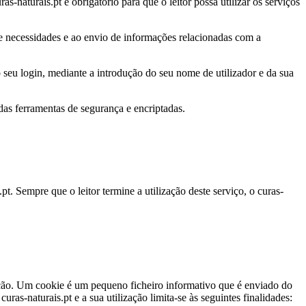
s-naturais.pt é obrigatório para que o leitor possa utilizar os serviços
s e necessidades e ao envio de informações relacionadas com a
o seu login, mediante a introdução do seu nome de utilizador e da sua
as ferramentas de segurança e encriptadas.
pt. Sempre que o leitor termine a utilização deste serviço, o curas-
rmação. Um cookie é um pequeno ficheiro informativo que é enviado do
ras-naturais.pt e a sua utilização limita-se às seguintes finalidades: