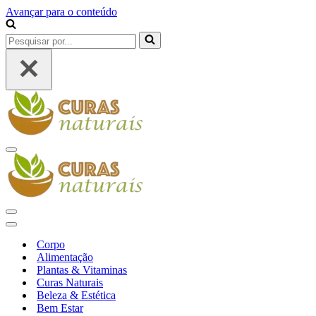
Avançar para o conteúdo
Pesquisar
por...
Menu
de
navegação
Menu
de
Menu
navegação
de
Corpo
navegação
Alimentação
Plantas & Vitaminas
Curas Naturais
Beleza & Estética
Bem Estar