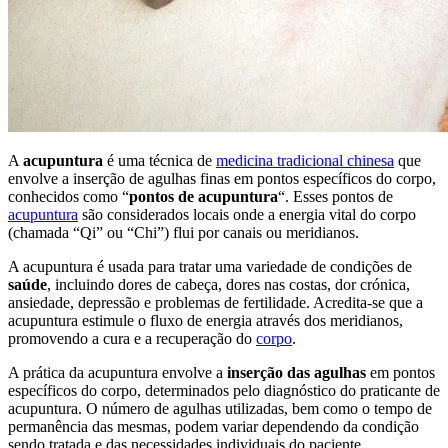
A
acupuntura
é uma técnica de
medicina tradicional chinesa
que
envolve a inserção de agulhas finas em pontos específicos do corpo,
conhecidos como “
pontos de acupuntura
“. Esses pontos de
acupuntura
são considerados locais onde a energia vital do corpo
(chamada “Qi” ou “Chi”) flui por canais ou meridianos.
A acupuntura é usada para tratar uma variedade de condições de
saúde
, incluindo dores de cabeça, dores nas costas, dor crónica,
ansiedade, depressão e problemas de fertilidade. Acredita-se que a
acupuntura estimule o fluxo de energia através dos meridianos,
promovendo a cura e a recuperação do
corpo
.
A prática da acupuntura envolve a
inserção das agulhas
em pontos
específicos do corpo, determinados pelo diagnóstico do praticante de
acupuntura. O número de agulhas utilizadas, bem como o tempo de
permanência das mesmas, podem variar dependendo da condição
sendo tratada e das necessidades individuais do paciente.