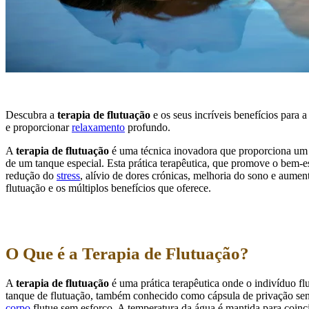
Descubra a
terapia de flutuação
e os seus incríveis benefícios para 
e proporcionar
relaxamento
profundo.
A
terapia de flutuação
é uma técnica inovadora que proporciona um 
de um tanque especial. Esta prática terapêutica, que promove o bem-e
redução do
stress
, alívio de dores crónicas, melhoria do sono e aumen
flutuação e os múltiplos benefícios que oferece.
O Que é a Terapia de Flutuação?
A
terapia de flutuação
é uma prática terapêutica onde o indivíduo f
tanque de flutuação, também conhecido como cápsula de privação sen
corpo
flutue sem esforço. A temperatura da água é mantida para coinc