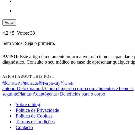
Votar
4.2
/ 5. Votos:
33
Sem votos! Seja o primeiro.
AVISO:
Este artigo é meramente informativo, não temos capacidade 
diagnóstico. Consulte o seu médico no caso de apresentar qualquer ti
ASK AI ABOUT THIS POST
ChatGPT
Claude
Perplexity
Grok
anterior
Detox natural: Como limpar o corpo com alimentos e bebidas
seguinte
Plantas Adaptógenas: Benefícios para o corpo
Sobre o blog
Política de Privacidade
Política de Cookies
Termos e Condições
Contacto