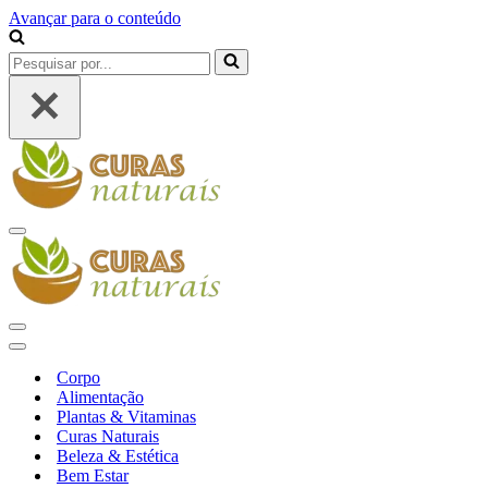
Avançar para o conteúdo
Pesquisar
por...
Menu
de
navegação
Menu
de
Menu
navegação
de
Corpo
navegação
Alimentação
Plantas & Vitaminas
Curas Naturais
Beleza & Estética
Bem Estar