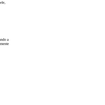
ele,
ando a
lmente