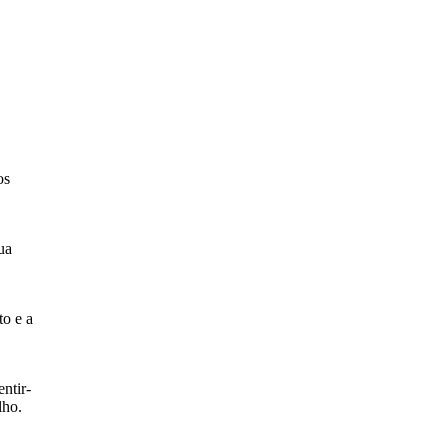
os
ua
to e a
ntir-
lho.