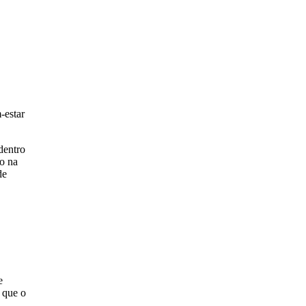
-estar
dentro
vo na
de
e
 que o