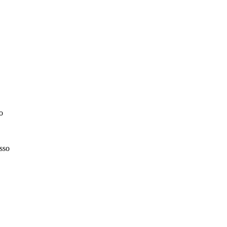
o
sso