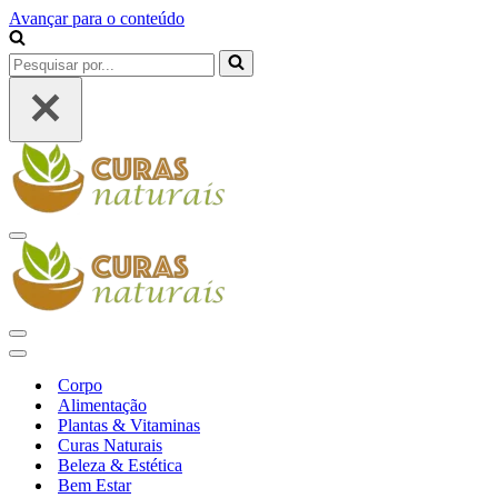
Avançar para o conteúdo
Pesquisar
por...
Menu
de
navegação
Menu
de
Menu
navegação
de
Corpo
navegação
Alimentação
Plantas & Vitaminas
Curas Naturais
Beleza & Estética
Bem Estar