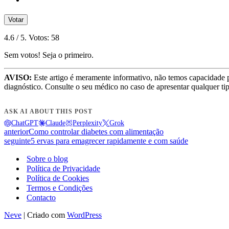
Votar
4.6
/ 5. Votos:
58
Sem votos! Seja o primeiro.
AVISO:
Este artigo é meramente informativo, não temos capacidade 
diagnóstico. Consulte o seu médico no caso de apresentar qualquer ti
ASK AI ABOUT THIS POST
ChatGPT
Claude
Perplexity
Grok
anterior
Como controlar diabetes com alimentação
seguinte
5 ervas para emagrecer rapidamente e com saúde
Sobre o blog
Política de Privacidade
Política de Cookies
Termos e Condições
Contacto
Neve
| Criado com
WordPress