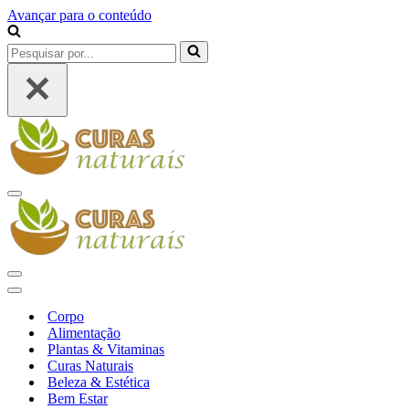
Avançar para o conteúdo
Pesquisar
por...
Menu
de
navegação
Menu
de
Menu
navegação
de
Corpo
navegação
Alimentação
Plantas & Vitaminas
Curas Naturais
Beleza & Estética
Bem Estar