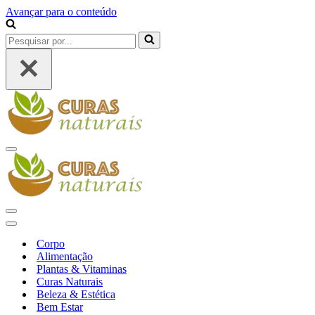
Avançar para o conteúdo
Pesquisar
por...
Menu
de
navegação
Menu
de
Menu
navegação
de
Corpo
navegação
Alimentação
Plantas & Vitaminas
Curas Naturais
Beleza & Estética
Bem Estar