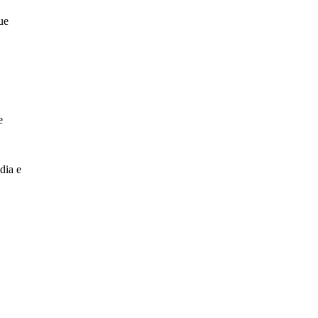
ue
e
dia e