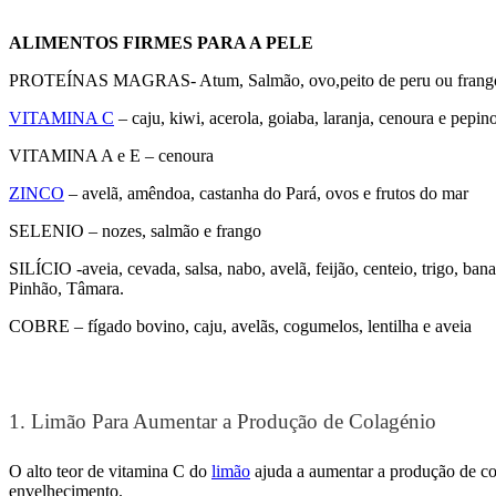
ALIMENTOS FIRMES PARA A PELE
PROTEÍNAS MAGRAS- Atum, Salmão, ovo,peito de peru ou frango, q
VITAMINA C
– caju, kiwi, acerola, goiaba, laranja, cenoura e pepin
VITAMINA A e E – cenoura
ZINCO
– avelã, amêndoa, castanha do Pará, ovos e frutos do mar
SELENIO – nozes, salmão e frango
SILÍCIO -aveia, cevada, salsa, nabo, avelã, feijão, centeio, trigo, b
Pinhão, Tâmara.
COBRE – fígado bovino, caju, avelãs, cogumelos, lentilha e aveia
1. Limão Para Aumentar a Produção de Colagénio
O alto teor de vitamina C do
limão
ajuda a aumentar a produção de colá
envelhecimento.