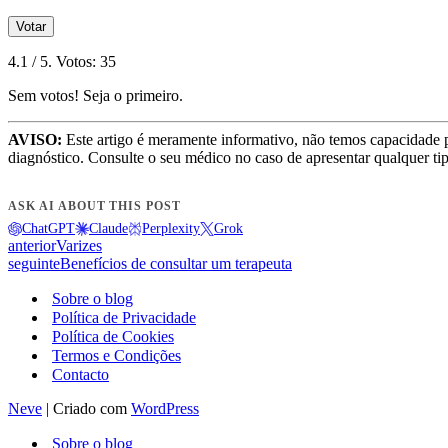
Votar
4.1
/ 5. Votos:
35
Sem votos! Seja o primeiro.
AVISO:
Este artigo é meramente informativo, não temos capacidade 
diagnóstico. Consulte o seu médico no caso de apresentar qualquer ti
ASK AI ABOUT THIS POST
ChatGPT
Claude
Perplexity
Grok
anterior
Varizes
seguinte
Benefícios de consultar um terapeuta
Sobre o blog
Política de Privacidade
Política de Cookies
Termos e Condições
Contacto
Neve
| Criado com
WordPress
Sobre o blog