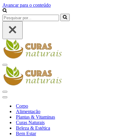
Avançar para o conteúdo
Pesquisar
por...
Menu
de
navegação
Menu
de
Menu
navegação
de
Corpo
navegação
Alimentação
Plantas & Vitaminas
Curas Naturais
Beleza & Estética
Bem Estar