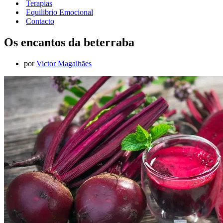
Terapias
Equilibrio Emocional
Contacto
Os encantos da beterraba
por
Victor Magalhães