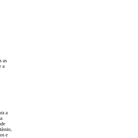
s as
e a
ara a
ma
ade
tássio,
os e