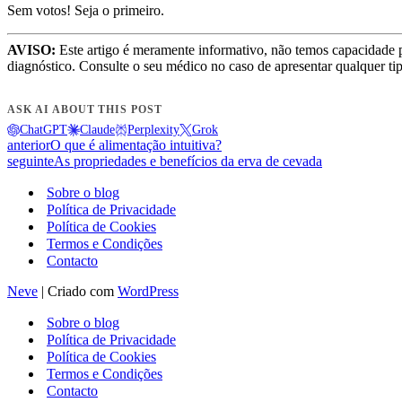
Sem votos! Seja o primeiro.
AVISO:
Este artigo é meramente informativo, não temos capacidade 
diagnóstico. Consulte o seu médico no caso de apresentar qualquer ti
ASK AI ABOUT THIS POST
ChatGPT
Claude
Perplexity
Grok
anterior
O que é alimentação intuitiva?
seguinte
As propriedades e benefícios da erva de cevada
Sobre o blog
Política de Privacidade
Política de Cookies
Termos e Condições
Contacto
Neve
| Criado com
WordPress
Sobre o blog
Política de Privacidade
Política de Cookies
Termos e Condições
Contacto