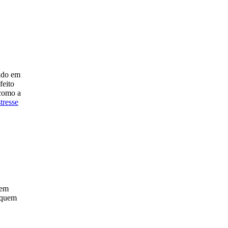
ido em
feito
 como a
stresse
mem
a quem