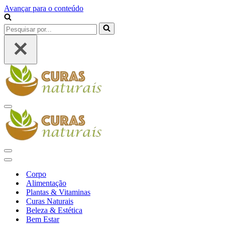
Avançar para o conteúdo
Pesquisar
por...
Menu
de
navegação
Menu
de
Menu
navegação
de
Corpo
navegação
Alimentação
Plantas & Vitaminas
Curas Naturais
Beleza & Estética
Bem Estar