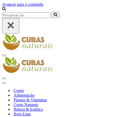
Avançar para o conteúdo
Pesquisar
por...
Menu
de
navegação
Menu
de
Menu
navegação
de
Corpo
navegação
Alimentação
Plantas & Vitaminas
Curas Naturais
Beleza & Estética
Bem Estar