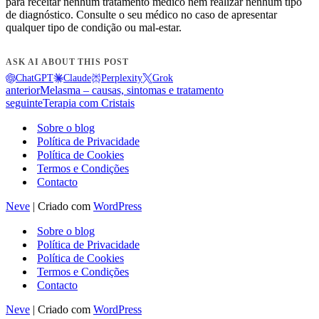
para receitar nenhum tratamento médico nem realizar nenhum tipo
de diagnóstico. Consulte o seu médico no caso de apresentar
qualquer tipo de condição ou mal-estar.
ASK AI ABOUT THIS POST
ChatGPT
Claude
Perplexity
Grok
anterior
Melasma – causas, sintomas e tratamento
seguinte
Terapia com Cristais
Sobre o blog
Política de Privacidade
Política de Cookies
Termos e Condições
Contacto
Neve
| Criado com
WordPress
Sobre o blog
Política de Privacidade
Política de Cookies
Termos e Condições
Contacto
Neve
| Criado com
WordPress