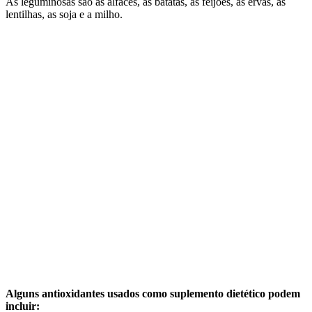
As leguminosas são as alfaces, as batatas, as feijões, as ervas, as
lentilhas, as soja e a milho.
Alguns antioxidantes usados como suplemento dietético podem
incluir: