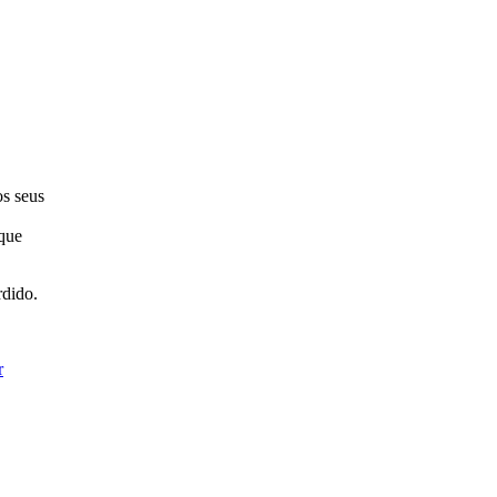
os seus
rque
rdido.
r