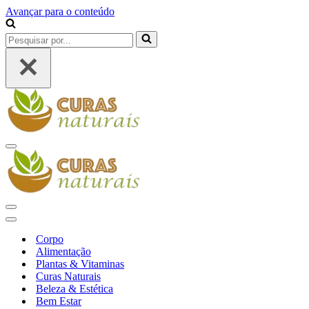
Avançar para o conteúdo
Pesquisar
por...
Menu
de
navegação
Menu
de
Menu
navegação
de
Corpo
navegação
Alimentação
Plantas & Vitaminas
Curas Naturais
Beleza & Estética
Bem Estar