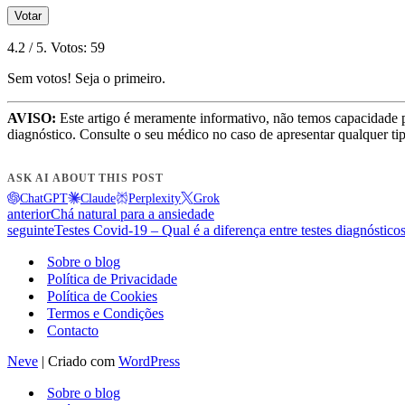
Votar
4.2
/ 5. Votos:
59
Sem votos! Seja o primeiro.
AVISO:
Este artigo é meramente informativo, não temos capacidade 
diagnóstico. Consulte o seu médico no caso de apresentar qualquer ti
ASK AI ABOUT THIS POST
ChatGPT
Claude
Perplexity
Grok
anterior
Chá natural para a ansiedade
seguinte
Testes Covid-19 – Qual é a diferença entre testes diagnósticos
Sobre o blog
Política de Privacidade
Política de Cookies
Termos e Condições
Contacto
Neve
| Criado com
WordPress
Sobre o blog