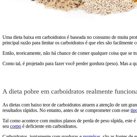
Uma dieta baixa em carboidratos é baseada no consumo de muita prote
principal razão para limitar os carboidratos é que eles são facilmente
Então, teoricamente, não há chance de comer qualquer coisa que se 
Como tal, é projetado para fazer você perder gordura (peso). Mas a qu
A dieta pobre em carboidratos realmente funcion
As dietas com baixo teor de carboidratos atraem a atenção de um gr
resultados rápidos. No entanto, antes de se comprometer com esse
tip
Tal como acontece com muitos planos de perda de peso rápida, este é
seu
corpo
é deficiente em carboidratos.
Carboidratos, juntamente com gorduras e
proteínas
, são as fontes de 