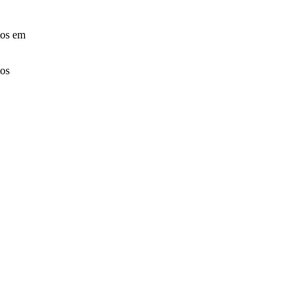
tos em
tos