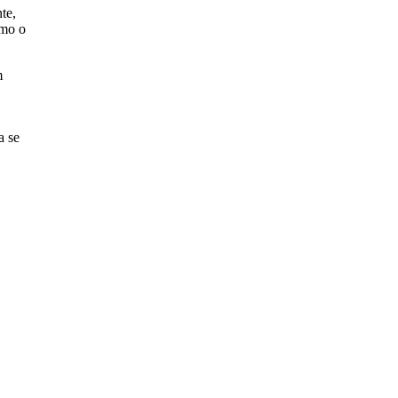
te,
omo o
m
a se