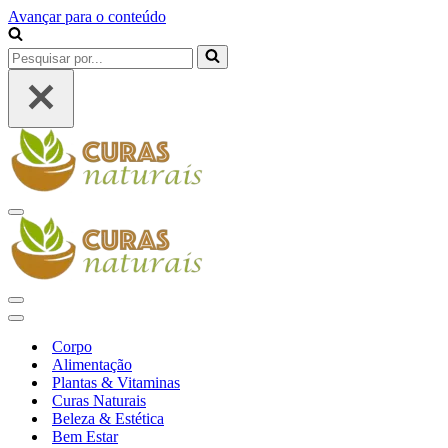
Avançar para o conteúdo
Pesquisar
por...
Menu
de
navegação
Menu
de
Menu
navegação
de
Corpo
navegação
Alimentação
Plantas & Vitaminas
Curas Naturais
Beleza & Estética
Bem Estar