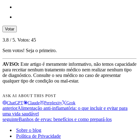
Votar
3.8
/ 5. Votos:
45
Sem votos! Seja o primeiro.
AVISO:
Este artigo é meramente informativo, não temos capacidade
para receitar nenhum tratamento médico nem realizar nenhum tipo
de diagnóstico. Consulte o seu médico no caso de apresentar
qualquer tipo de condição ou mal-estar.
ASK AI ABOUT THIS POST
ChatGPT
Claude
Perplexity
Grok
anterior
Alimentação anti-inflamatória: o que incluir e evitar para
uma vida saudável
seguinte
Banhos de ervas: benefícios e como prepará-los
Sobre o blog
Política de Privacidade