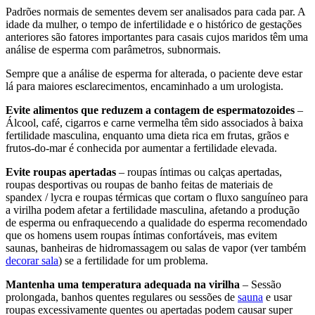
Padrões normais de sementes devem ser analisados ​​para cada par. A
idade da mulher, o tempo de infertilidade e o histórico de gestações
anteriores são fatores importantes para casais cujos maridos têm uma
análise de esperma com parâmetros, subnormais.
Sempre que a análise de esperma for alterada, o paciente deve estar
lá para maiores esclarecimentos, encaminhado a um urologista.
Evite alimentos que reduzem a contagem de espermatozoides
–
Álcool, café, cigarros e carne vermelha têm sido associados à baixa
fertilidade masculina, enquanto uma dieta rica em frutas, grãos e
frutos-do-mar é conhecida por aumentar a fertilidade elevada.
Evite roupas apertadas
– roupas íntimas ou calças apertadas,
roupas desportivas ou roupas de banho feitas de materiais de
spandex / lycra e roupas térmicas que cortam o fluxo sanguíneo para
a virilha podem afetar a fertilidade masculina, afetando a produção
de esperma ou enfraquecendo a qualidade do esperma recomendado
que os homens usem roupas íntimas confortáveis, mas evitem
saunas, banheiras de hidromassagem ou salas de vapor (ver também
decorar sala
) se a fertilidade for um problema.
Mantenha uma temperatura adequada na virilha
– Sessão
prolongada, banhos quentes regulares ou sessões de
sauna
e usar
roupas excessivamente quentes ou apertadas podem causar super