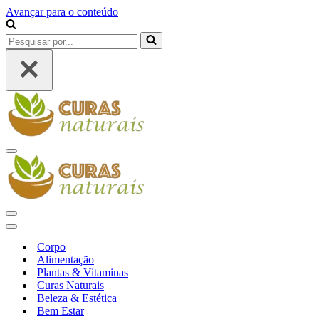
Avançar para o conteúdo
Pesquisar
por...
Menu
de
navegação
Menu
de
Menu
navegação
de
Corpo
navegação
Alimentação
Plantas & Vitaminas
Curas Naturais
Beleza & Estética
Bem Estar