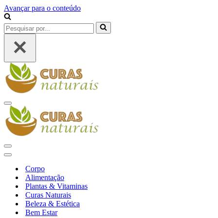
Avançar para o conteúdo
Pesquisar
por...
Menu
de
navegação
Menu
de
Menu
navegação
de
Corpo
navegação
Alimentação
Plantas & Vitaminas
Curas Naturais
Beleza & Estética
Bem Estar