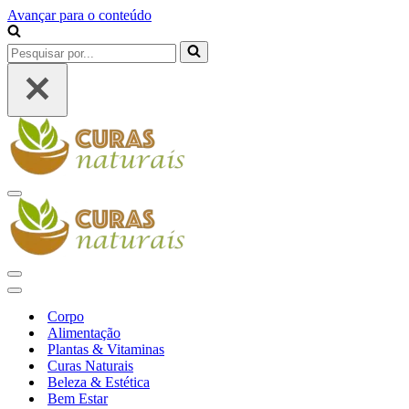
Avançar para o conteúdo
Pesquisar
por...
Menu
de
navegação
Menu
de
Menu
navegação
de
Corpo
navegação
Alimentação
Plantas & Vitaminas
Curas Naturais
Beleza & Estética
Bem Estar