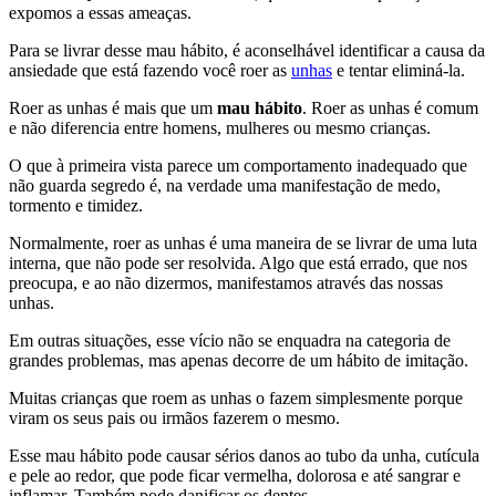
expomos a essas ameaças.
Para se livrar desse mau hábito, é aconselhável identificar a causa da
ansiedade que está fazendo você roer as
unhas
e tentar eliminá-la.
Roer as unhas é mais que um
mau hábito
. Roer as unhas é comum
e não diferencia entre homens, mulheres ou mesmo crianças.
O que à primeira vista parece um comportamento inadequado que
não guarda segredo é, na verdade uma manifestação de medo,
tormento e timidez.
Normalmente, roer as unhas é uma maneira de se livrar de uma luta
interna, que não pode ser resolvida. Algo que está errado, que nos
preocupa, e ao não dizermos, manifestamos através das nossas
unhas.
Em outras situações, esse vício não se enquadra na categoria de
grandes problemas, mas apenas decorre de um hábito de imitação.
Muitas crianças que roem as unhas o fazem simplesmente porque
viram os seus pais ou irmãos fazerem o mesmo.
Esse mau hábito pode causar sérios danos ao tubo da unha, cutícula
e pele ao redor, que pode ficar vermelha, dolorosa e até sangrar e
inflamar. Também pode danificar os dentes.