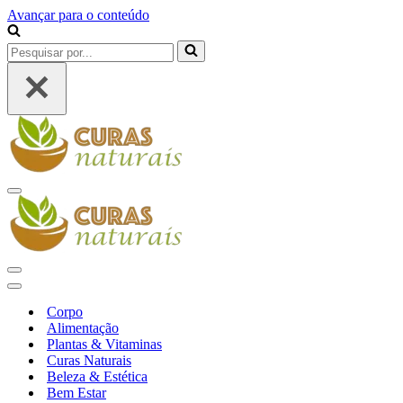
Avançar para o conteúdo
Pesquisar
por...
Menu
de
navegação
Menu
de
Menu
navegação
de
Corpo
navegação
Alimentação
Plantas & Vitaminas
Curas Naturais
Beleza & Estética
Bem Estar