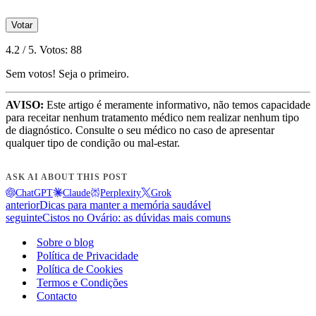
Votar
4.2
/ 5. Votos:
88
Sem votos! Seja o primeiro.
AVISO:
Este artigo é meramente informativo, não temos capacidade
para receitar nenhum tratamento médico nem realizar nenhum tipo
de diagnóstico. Consulte o seu médico no caso de apresentar
qualquer tipo de condição ou mal-estar.
ASK AI ABOUT THIS POST
ChatGPT
Claude
Perplexity
Grok
anterior
Dicas para manter a memória saudável
seguinte
Cistos no Ovário: as dúvidas mais comuns
Sobre o blog
Política de Privacidade
Política de Cookies
Termos e Condições
Contacto