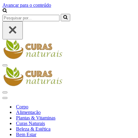
Avançar para o conteúdo
Pesquisar
por...
Menu
de
navegação
Menu
de
Menu
navegação
de
Corpo
navegação
Alimentação
Plantas & Vitaminas
Curas Naturais
Beleza & Estética
Bem Estar