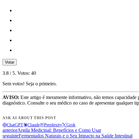
Votar
3.8
/ 5. Votos:
40
Sem votos! Seja o primeiro.
AVISO:
Este artigo é meramente informativo, não temos capacidade 
diagnóstico. Consulte o seu médico no caso de apresentar qualquer ti
ASK AI ABOUT THIS POST
ChatGPT
Claude
Perplexity
Grok
anterior
Argila Medicinal: Benefícios e Como Usar
seguinte
Fermentados Naturais e o Seu Impacto na Saúde Intestinal