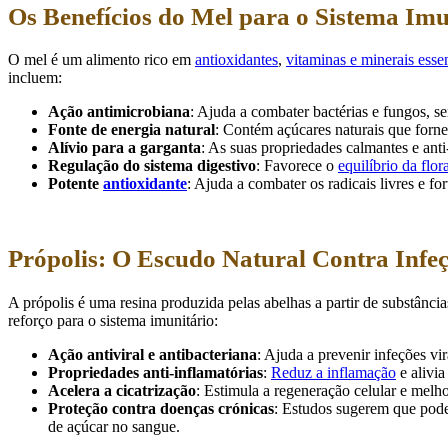
Os Benefícios do Mel para o Sistema Imu
O mel é um alimento rico em
antioxidantes
,
vitaminas e minerais esse
incluem:
Ação antimicrobiana
: Ajuda a combater bactérias e fungos, 
Fonte de energia natural
: Contém açúcares naturais que forne
Alívio para a garganta
: As suas propriedades calmantes e anti-
Regulação do sistema digestivo
: Favorece o
equilíbrio da flora
Potente
antioxidante
: Ajuda a combater os radicais livres e f
Própolis: O Escudo Natural Contra Infe
A própolis é uma resina produzida pelas abelhas a partir de substânc
reforço para o sistema imunitário:
Ação antiviral e antibacteriana
: Ajuda a prevenir infeções vir
Propriedades anti-inflamatórias
:
Reduz a inflamação
e alivia
Acelera a cicatrização
: Estimula a regeneração celular e melh
Proteção contra doenças crónicas
: Estudos sugerem que pode
de açúcar no sangue.