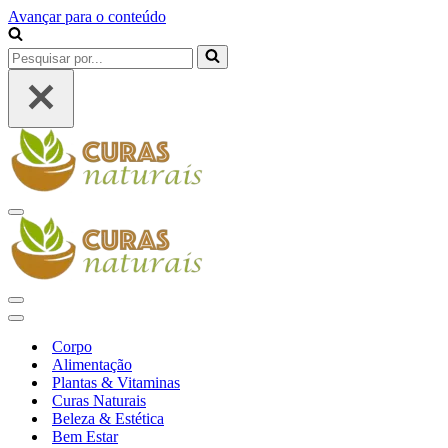
Avançar para o conteúdo
Pesquisar
por...
Menu
de
navegação
Menu
de
Menu
navegação
de
Corpo
navegação
Alimentação
Plantas & Vitaminas
Curas Naturais
Beleza & Estética
Bem Estar