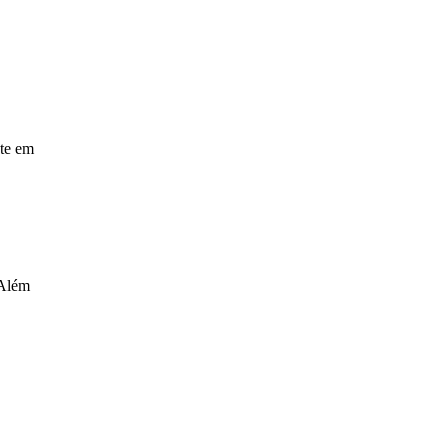
nte em
 Além