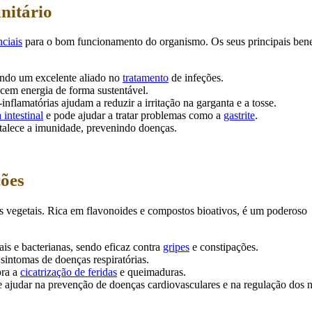
nitário
nciais
para o bom funcionamento do organismo. Os seus principais bene
sendo um excelente aliado no
tratamento
de infeções.
cem energia de forma sustentável.
inflamatórias ajudam a reduzir a irritação na garganta e a tosse.
 intestinal
e pode ajudar a tratar problemas como a
gastrite
.
ortalece a imunidade, prevenindo doenças.
ções
ias vegetais. Rica em flavonoides e compostos bioativos, é um poderoso
ais e bacterianas, sendo eficaz contra
gripes
e constipações.
 sintomas de doenças respiratórias.
ora a
cicatrização de feridas
e queimaduras.
 ajudar na prevenção de doenças cardiovasculares e na regulação dos n