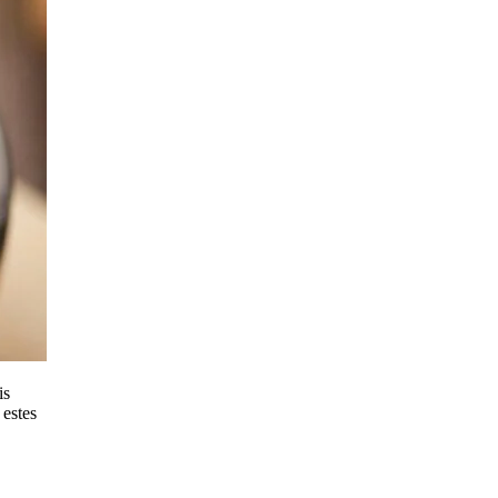
is
 estes