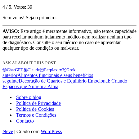
4
/ 5. Votos:
39
Sem votos! Seja o primeiro.
AVISO:
Este artigo é meramente informativo, não temos capacidade
para receitar nenhum tratamento médico nem realizar nenhum tipo
de diagnóstico. Consulte o seu médico no caso de apresentar
qualquer tipo de condição ou mal-estar.
ASK AI ABOUT THIS POST
ChatGPT
Claude
Perplexity
Grok
anterior
Alimentos funcionais e seus benefícios
seguinte
Decoração de Quartos e Equilíbrio Emocional: Criando
Espaços que Nutrem a Alma
Sobre o blog
Política de Privacidade
Política de Cookies
Termos e Condições
Contacto
Neve
| Criado com
WordPress