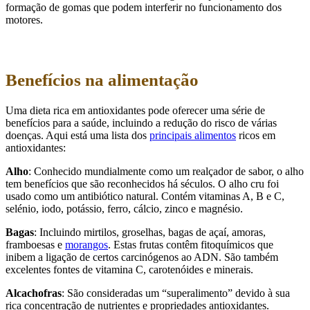
formação de gomas que podem interferir no funcionamento dos
motores.
Benefícios na alimentação
Uma dieta rica em antioxidantes pode oferecer uma série de
benefícios para a saúde, incluindo a redução do risco de várias
doenças. Aqui está uma lista dos
principais alimentos
ricos em
antioxidantes:
Alho
: Conhecido mundialmente como um realçador de sabor, o alho
tem benefícios que são reconhecidos há séculos. O alho cru foi
usado como um antibiótico natural. Contém vitaminas A, B e C,
selénio, iodo, potássio, ferro, cálcio, zinco e magnésio.
Bagas
: Incluindo mirtilos, groselhas, bagas de açaí, amoras,
framboesas e
morangos
. Estas frutas contêm fitoquímicos que
inibem a ligação de certos carcinógenos ao ADN. São também
excelentes fontes de vitamina C, carotenóides e minerais.
Alcachofras
: São consideradas um “superalimento” devido à sua
rica concentração de nutrientes e propriedades antioxidantes.