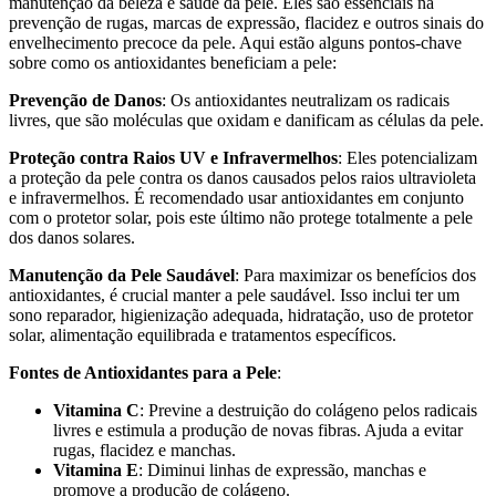
manutenção da beleza e saúde da pele. Eles são essenciais na
prevenção de rugas, marcas de expressão, flacidez e outros sinais do
envelhecimento precoce da pele. Aqui estão alguns pontos-chave
sobre como os antioxidantes beneficiam a pele:
Prevenção de Danos
: Os antioxidantes neutralizam os radicais
livres, que são moléculas que oxidam e danificam as células da pele.
Proteção contra Raios UV e Infravermelhos
: Eles potencializam
a proteção da pele contra os danos causados pelos raios ultravioleta
e infravermelhos. É recomendado usar antioxidantes em conjunto
com o protetor solar, pois este último não protege totalmente a pele
dos danos solares.
Manutenção da Pele Saudável
: Para maximizar os benefícios dos
antioxidantes, é crucial manter a pele saudável. Isso inclui ter um
sono reparador, higienização adequada, hidratação, uso de protetor
solar, alimentação equilibrada e tratamentos específicos.
Fontes de Antioxidantes para a Pele
:
Vitamina C
: Previne a destruição do colágeno pelos radicais
livres e estimula a produção de novas fibras. Ajuda a evitar
rugas, flacidez e manchas.
Vitamina E
: Diminui linhas de expressão, manchas e
promove a produção de colágeno.