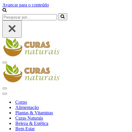
Avançar para o conteúdo
Pesquisar
por...
Menu
de
navegação
Menu
de
Menu
navegação
de
Corpo
navegação
Alimentação
Plantas & Vitaminas
Curas Naturais
Beleza & Estética
Bem Estar