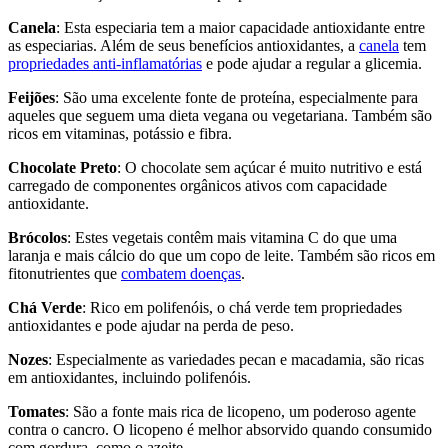
Canela
: Esta especiaria tem a maior capacidade antioxidante entre
as especiarias. Além de seus benefícios antioxidantes, a
canela
tem
propriedades anti-inflamatórias
e pode ajudar a regular a glicemia.
Feijões
: São uma excelente fonte de proteína, especialmente para
aqueles que seguem uma dieta vegana ou vegetariana. Também são
ricos em vitaminas, potássio e fibra.
Chocolate Preto
: O chocolate sem açúcar é muito nutritivo e está
carregado de componentes orgânicos ativos com capacidade
antioxidante.
Brócolos
: Estes vegetais contêm mais vitamina C do que uma
laranja e mais cálcio do que um copo de leite. Também são ricos em
fitonutrientes que
combatem doenças
.
Chá Verde
: Rico em polifenóis, o chá verde tem propriedades
antioxidantes e pode ajudar na perda de peso.
Nozes
: Especialmente as variedades pecan e macadamia, são ricas
em antioxidantes, incluindo polifenóis.
Tomates
: São a fonte mais rica de licopeno, um poderoso agente
contra o cancro. O licopeno é melhor absorvido quando consumido
com gordura, como o azeite