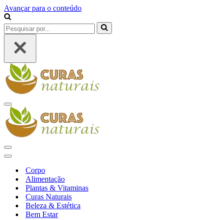
Avançar para o conteúdo
Pesquisar
por...
Menu
de
navegação
Menu
de
Menu
navegação
de
Corpo
navegação
Alimentação
Plantas & Vitaminas
Curas Naturais
Beleza & Estética
Bem Estar