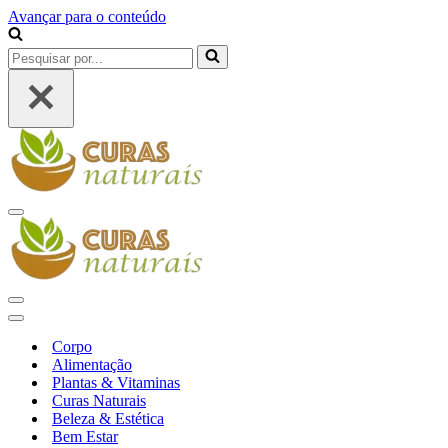
Avançar para o conteúdo
Pesquisar
por...
Menu
de
navegação
Menu
de
Menu
navegação
de
Corpo
navegação
Alimentação
Plantas & Vitaminas
Curas Naturais
Beleza & Estética
Bem Estar