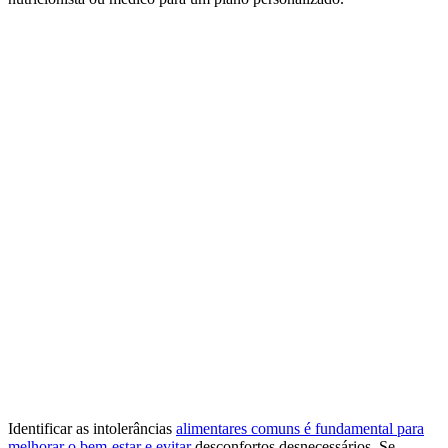
Identificar as intolerâncias
alimentares comuns é fundamental para
melhorar o bem-estar e evitar
desconfortos desnecessários. Se