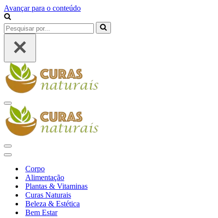
Avançar para o conteúdo
Pesquisar
por...
Menu
de
navegação
Menu
de
Menu
navegação
de
Corpo
navegação
Alimentação
Plantas & Vitaminas
Curas Naturais
Beleza & Estética
Bem Estar