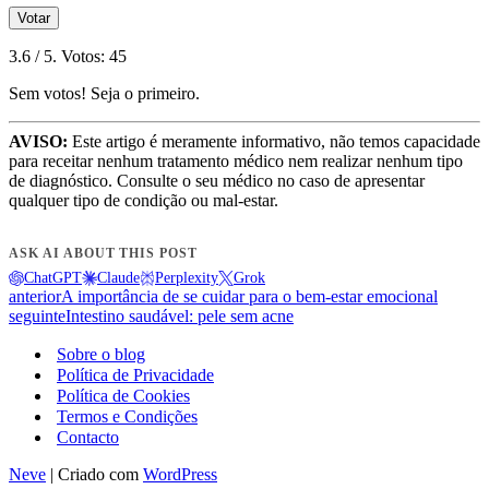
Votar
3.6
/ 5. Votos:
45
Sem votos! Seja o primeiro.
AVISO:
Este artigo é meramente informativo, não temos capacidade
para receitar nenhum tratamento médico nem realizar nenhum tipo
de diagnóstico. Consulte o seu médico no caso de apresentar
qualquer tipo de condição ou mal-estar.
ASK AI ABOUT THIS POST
ChatGPT
Claude
Perplexity
Grok
anterior
A importância de se cuidar para o bem-estar emocional
seguinte
Intestino saudável: pele sem acne
Sobre o blog
Política de Privacidade
Política de Cookies
Termos e Condições
Contacto
Neve
| Criado com
WordPress