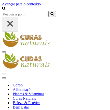
Avançar para o conteúdo
Pesquisar
por...
Menu
de
navegação
Menu
de
Menu
navegação
de
Corpo
navegação
Alimentação
Plantas & Vitaminas
Curas Naturais
Beleza & Estética
Bem Estar