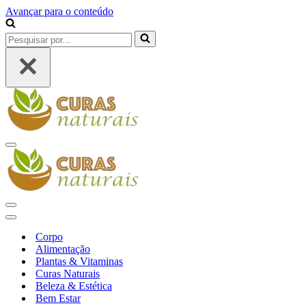
Avançar para o conteúdo
Pesquisar
por...
Menu
de
navegação
Menu
de
Menu
navegação
de
Corpo
navegação
Alimentação
Plantas & Vitaminas
Curas Naturais
Beleza & Estética
Bem Estar