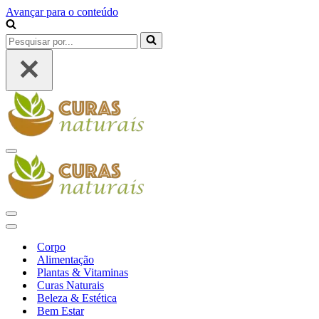
Avançar para o conteúdo
Pesquisar
por...
Menu
de
navegação
Menu
de
Menu
navegação
de
Corpo
navegação
Alimentação
Plantas & Vitaminas
Curas Naturais
Beleza & Estética
Bem Estar