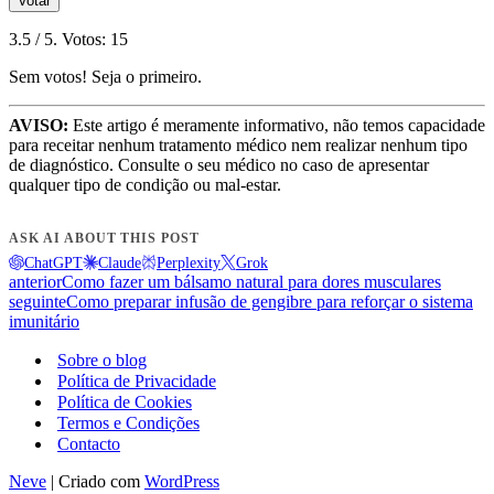
Votar
3.5
/ 5. Votos:
15
Sem votos! Seja o primeiro.
AVISO:
Este artigo é meramente informativo, não temos capacidade
para receitar nenhum tratamento médico nem realizar nenhum tipo
de diagnóstico. Consulte o seu médico no caso de apresentar
qualquer tipo de condição ou mal-estar.
ASK AI ABOUT THIS POST
ChatGPT
Claude
Perplexity
Grok
anterior
Como fazer um bálsamo natural para dores musculares
seguinte
Como preparar infusão de gengibre para reforçar o sistema
imunitário
Sobre o blog
Política de Privacidade
Política de Cookies
Termos e Condições
Contacto
Neve
| Criado com
WordPress