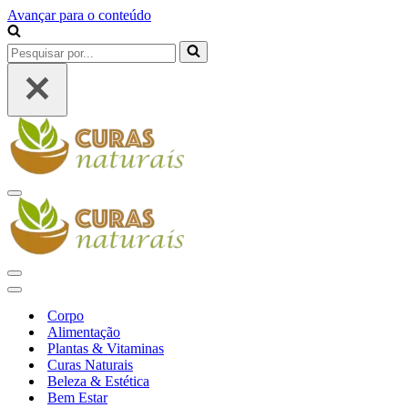
Avançar para o conteúdo
Pesquisar
por...
Menu
de
navegação
Menu
de
Menu
navegação
de
Corpo
navegação
Alimentação
Plantas & Vitaminas
Curas Naturais
Beleza & Estética
Bem Estar