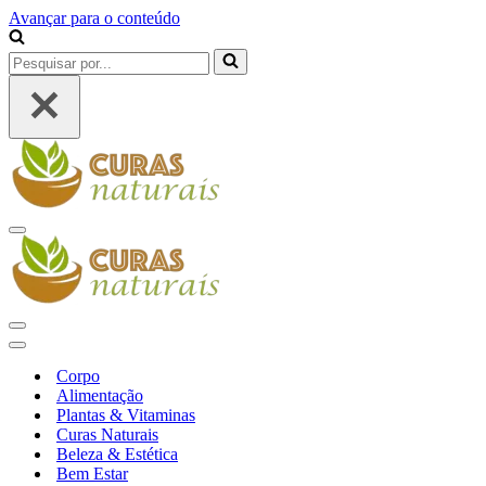
Avançar para o conteúdo
Pesquisar
por...
Menu
de
navegação
Menu
de
Menu
navegação
de
Corpo
navegação
Alimentação
Plantas & Vitaminas
Curas Naturais
Beleza & Estética
Bem Estar