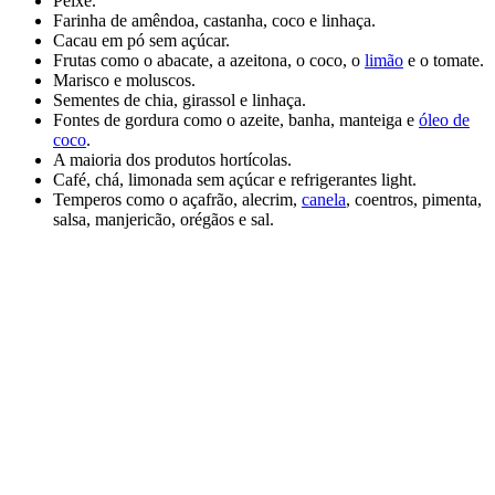
Peixe.
Farinha de amêndoa, castanha, coco e linhaça.
Cacau em pó sem açúcar.
Frutas como o abacate, a azeitona, o coco, o
limão
e o tomate.
Marisco e moluscos.
Sementes de chia, girassol e linhaça.
Fontes de gordura como o azeite, banha, manteiga e
óleo de
coco
.
A maioria dos produtos hortícolas.
Café, chá, limonada sem açúcar e refrigerantes light.
Temperos como o açafrão, alecrim,
canela
, coentros, pimenta,
salsa, manjericão, orégãos e sal.