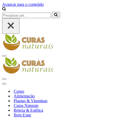
Avançar para o conteúdo
Pesquisar
por...
Menu
de
navegação
Menu
de
Menu
navegação
de
Corpo
navegação
Alimentação
Plantas & Vitaminas
Curas Naturais
Beleza & Estética
Bem Estar