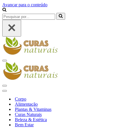
Avançar para o conteúdo
Pesquisar
por...
Menu
de
navegação
Menu
de
Menu
navegação
de
Corpo
navegação
Alimentação
Plantas & Vitaminas
Curas Naturais
Beleza & Estética
Bem Estar