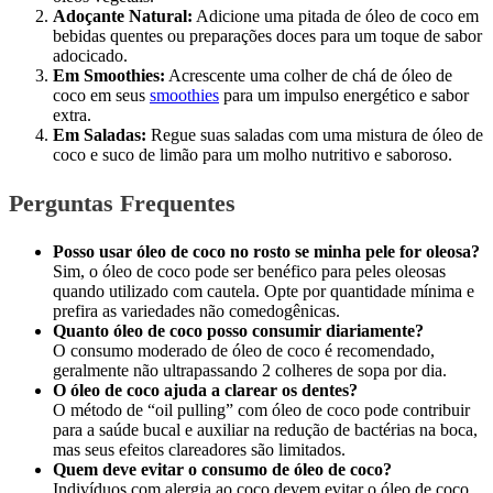
Adoçante Natural:
Adicione uma pitada de óleo de coco em
bebidas quentes ou preparações doces para um toque de sabor
adocicado.
Em Smoothies:
Acrescente uma colher de chá de óleo de
coco em seus
smoothies
para um impulso energético e sabor
extra.
Em Saladas:
Regue suas saladas com uma mistura de óleo de
coco e suco de limão para um molho nutritivo e saboroso.
Perguntas Frequentes
Posso usar óleo de coco no rosto se minha pele for oleosa?
Sim, o óleo de coco pode ser benéfico para peles oleosas
quando utilizado com cautela. Opte por quantidade mínima e
prefira as variedades não comedogênicas.
Quanto óleo de coco posso consumir diariamente?
O consumo moderado de óleo de coco é recomendado,
geralmente não ultrapassando 2 colheres de sopa por dia.
O óleo de coco ajuda a clarear os dentes?
O método de “oil pulling” com óleo de coco pode contribuir
para a saúde bucal e auxiliar na redução de bactérias na boca,
mas seus efeitos clareadores são limitados.
Quem deve evitar o consumo de óleo de coco?
Indivíduos com alergia ao coco devem evitar o óleo de coco.