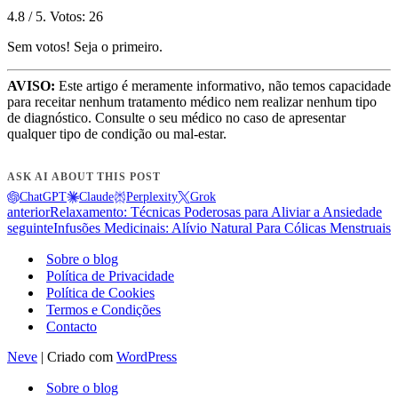
4.8
/ 5. Votos:
26
Sem votos! Seja o primeiro.
AVISO:
Este artigo é meramente informativo, não temos capacidade
para receitar nenhum tratamento médico nem realizar nenhum tipo
de diagnóstico. Consulte o seu médico no caso de apresentar
qualquer tipo de condição ou mal-estar.
ASK AI ABOUT THIS POST
ChatGPT
Claude
Perplexity
Grok
anterior
Relaxamento: Técnicas Poderosas para Aliviar a Ansiedade
seguinte
Infusões Medicinais: Alívio Natural Para Cólicas Menstruais
Sobre o blog
Política de Privacidade
Política de Cookies
Termos e Condições
Contacto
Neve
| Criado com
WordPress
Sobre o blog