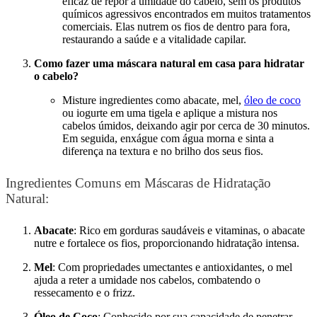
eficaz de repor a umidade do cabelo, sem os produtos
químicos agressivos encontrados em muitos tratamentos
comerciais. Elas nutrem os fios de dentro para fora,
restaurando a saúde e a vitalidade capilar.
Como fazer uma máscara natural em casa para hidratar
o cabelo?
Misture ingredientes como abacate, mel,
óleo de coco
ou iogurte em uma tigela e aplique a mistura nos
cabelos úmidos, deixando agir por cerca de 30 minutos.
Em seguida, enxágue com água morna e sinta a
diferença na textura e no brilho dos seus fios.
Ingredientes Comuns em Máscaras de Hidratação
Natural:
Abacate
: Rico em gorduras saudáveis e vitaminas, o abacate
nutre e fortalece os fios, proporcionando hidratação intensa.
Mel
: Com propriedades umectantes e antioxidantes, o mel
ajuda a reter a umidade nos cabelos, combatendo o
ressecamento e o frizz.
Óleo de Coco
: Conhecido por sua capacidade de penetrar