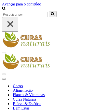
Avançar para o conteúdo
Pesquisar
por...
Menu
de
navegação
Menu
de
Menu
navegação
de
Corpo
navegação
Alimentação
Plantas & Vitaminas
Curas Naturais
Beleza & Estética
Bem Estar