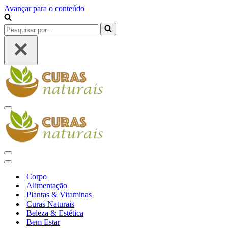
Avançar para o conteúdo
Pesquisar
por...
Menu
de
navegação
Menu
de
Menu
navegação
de
Corpo
navegação
Alimentação
Plantas & Vitaminas
Curas Naturais
Beleza & Estética
Bem Estar