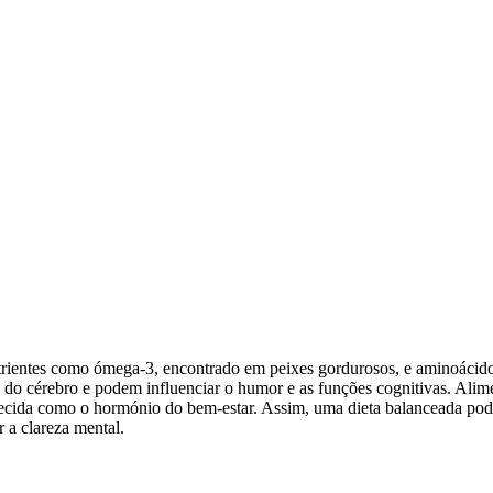
trientes como ómega-3, encontrado em peixes gordurosos, e aminoácid
o do cérebro e podem influenciar o humor e as funções cognitivas. Alim
nhecida como o hormónio do bem-estar. Assim, uma dieta balanceada po
r a clareza mental.