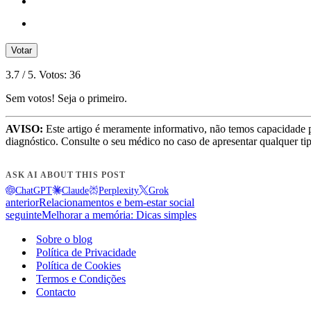
Votar
3.7
/ 5. Votos:
36
Sem votos! Seja o primeiro.
AVISO:
Este artigo é meramente informativo, não temos capacidade 
diagnóstico. Consulte o seu médico no caso de apresentar qualquer ti
ASK AI ABOUT THIS POST
ChatGPT
Claude
Perplexity
Grok
anterior
Relacionamentos e bem-estar social
seguinte
Melhorar a memória: Dicas simples
Sobre o blog
Política de Privacidade
Política de Cookies
Termos e Condições
Contacto