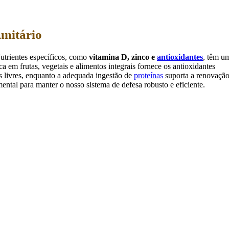
unitário
Nutrientes específicos, como
vitamina D, zinco e
antioxidantes
, têm u
a em frutas, vegetais e alimentos integrais fornece os antioxidantes
is livres, enquanto a adequada ingestão de
proteínas
suporta a renovação
mental para manter o nosso sistema de defesa robusto e eficiente.