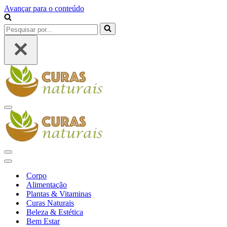
Avançar para o conteúdo
Pesquisar
por...
Menu
de
navegação
Menu
de
Menu
navegação
de
Corpo
navegação
Alimentação
Plantas & Vitaminas
Curas Naturais
Beleza & Estética
Bem Estar