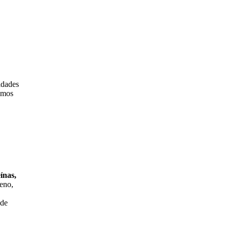
idades
amos
ínas,
eno,
úde