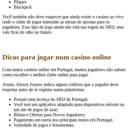
Pôquer
Blackjack
Você também não deve esquecer que ainda existe o cassino ao vivo
onde o clube de jogos transmite as mesas de apostas para os
jogadores. Esse tipo de jogo ainda não está nas regras do SRIJ, mas
vale ficar de olho no futuro.
Dicas para jogar num casino online
Com tantos casinos online em Portugal, muitos jogadores não sabem
como escolher o melhor clube online para jogar.
Assim, Alexey Ivanov indica alguns critérios que o jogador deve
respeitar antes de se registar numa plataforma:
Possuir uma licença do SRIJ de Portugal;
Você tem um aplicativo adaptado para dispositivos móveis ou
um site de jogos de azar;
Bônus e Ofertas para Novos Jogadores;
Pagamento em euros nos principais meios em Portugal;
Variedade de jogos e ferramentas;