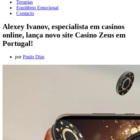
Terapias
Equilibrio Emocional
Contacto
Alexey Ivanov, especialista em casinos
online, lança novo site Casino Zeus em
Portugal!
por
Paulo Dias