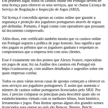
Em primeiro lugar, todos os casinos online em Portugal devem ter
uma licença para oferecer os seus serviços, que se chama Licença de
Serviço de Regulação e Inspecção de Jogos (SRIJ).
Tal licença é concedida apenas ao casino online que garante a
segurança e proteção dos jogadores portugueses através de regras
pré-definidas. Portanto, é legal contar com operadores que possuam
tal documento comprovado.
Além disso, este certificado também mostra que os casinos online
em Portugal seguem a política de jogo honesto. Isso significa que
eles pagam os prêmios que os jogadores ganham e respeitam os
compromissos que a empresa tem com seus clientes.
Esse é exatamente um dos pontos que Alexey Ivanov, especialista
em jogos de azar, fez na Análise dos cassinos em Portugal em
https://casinozeus.pt, com análises detalhadas e sugestões sobre em
quais empresas confiar.
Todos os anos várias novas casas de apostas começam a oferecer os
seus serviços aos jogadores portugueses. É assim que aumenta o
número de casinos online portugueses licenciados pelo SRIJ. Por
isso, é preciso comparar os principais para descobrir quais são os
estabelecimentos virtuais com os melhores bônus, bom histórico,
ferramentas e jogos. Para ilustrar apenas alguns dos grandes nomes
licenciados para operar no país são Betway, Betano, Betclic,