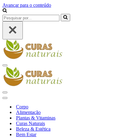
Avançar para o conteúdo
Pesquisar
por...
Menu
de
navegação
Menu
de
Menu
navegação
de
Corpo
navegação
Alimentação
Plantas & Vitaminas
Curas Naturais
Beleza & Estética
Bem Estar