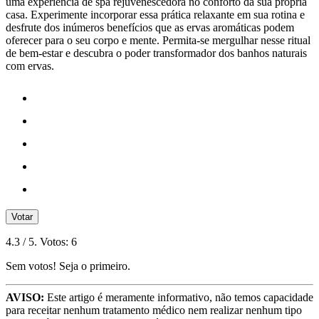
uma experiência de spa rejuvenescedora no conforto da sua própria
casa. Experimente incorporar essa prática relaxante em sua rotina e
desfrute dos inúmeros benefícios que as ervas aromáticas podem
oferecer para o seu corpo e mente. Permita-se mergulhar nesse ritual
de bem-estar e descubra o poder transformador dos banhos naturais
com ervas.
Votar
4.3
/ 5. Votos:
6
Sem votos! Seja o primeiro.
AVISO:
Este artigo é meramente informativo, não temos capacidade
para receitar nenhum tratamento médico nem realizar nenhum tipo