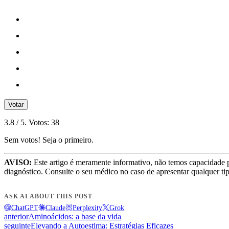
Votar
3.8
/ 5. Votos:
38
Sem votos! Seja o primeiro.
AVISO:
Este artigo é meramente informativo, não temos capacidade 
diagnóstico. Consulte o seu médico no caso de apresentar qualquer ti
ASK AI ABOUT THIS POST
ChatGPT
Claude
Perplexity
Grok
anterior
Aminoácidos: a base da vida
seguinte
Elevando a Autoestima: Estratégias Eficazes