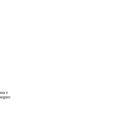
ana e
 seguro