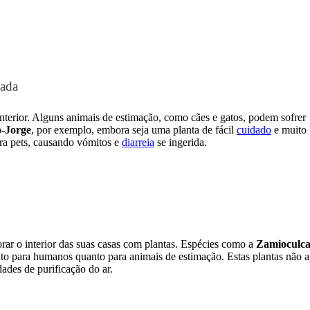
cada
nterior. Alguns animais de estimação, como cães e gatos, podem sofrer
-Jorge
, por exemplo, embora seja uma planta de fácil
cuidado
e muito
ara pets, causando vómitos e
diarreia
se ingerida.
orar o interior das suas casas com plantas. Espécies como a
Zamioculca
nto para humanos quanto para animais de estimação. Estas plantas não 
des de purificação do ar.