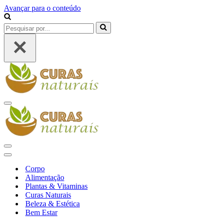
Avançar para o conteúdo
Pesquisar
por...
Menu
de
navegação
Menu
de
Menu
navegação
de
Corpo
navegação
Alimentação
Plantas & Vitaminas
Curas Naturais
Beleza & Estética
Bem Estar