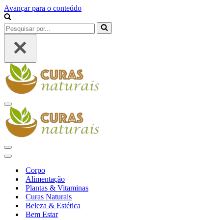
Avançar para o conteúdo
Pesquisar
por...
Menu
de
navegação
Menu
de
Menu
navegação
de
Corpo
navegação
Alimentação
Plantas & Vitaminas
Curas Naturais
Beleza & Estética
Bem Estar