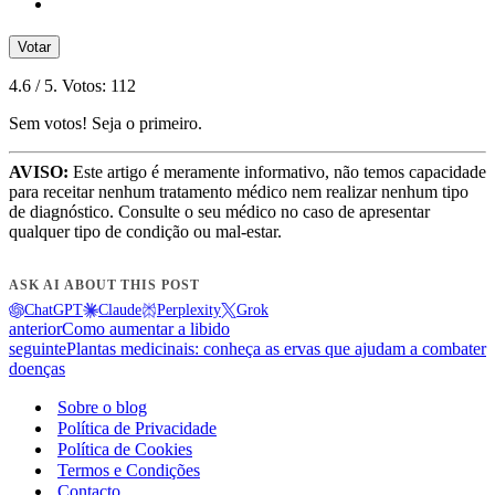
Votar
4.6
/ 5. Votos:
112
Sem votos! Seja o primeiro.
AVISO:
Este artigo é meramente informativo, não temos capacidade
para receitar nenhum tratamento médico nem realizar nenhum tipo
de diagnóstico. Consulte o seu médico no caso de apresentar
qualquer tipo de condição ou mal-estar.
ASK AI ABOUT THIS POST
ChatGPT
Claude
Perplexity
Grok
anterior
Como aumentar a libido
seguinte
Plantas medicinais: conheça as ervas que ajudam a combater
doenças
Sobre o blog
Política de Privacidade
Política de Cookies
Termos e Condições
Contacto