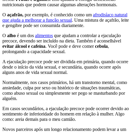
nutricionais que podem causar algumas alterações hormonais.
O
açafrão,
por exemplo, é conhecido como um
afrodisíaco natural
que ajuda a melhorar a função sexual
. Uma mistura de açafrão, leite
e gengibre pode ser consumida diariamente.
O
alho
é um dos
alimentos
que ajudam a controlar a ejaculação
precoce, devendo ser incluído na dieta. Também é aconselhável
evitar álcool e cafeína
. Você pode e deve comer
cebola
,
prolongando a capacidade sexual.
A ejaculação precoce pode ser dividida em primária, quando ocorre
desde o início da vida sexual, e secundária, quando ocorre após
alguns anos de vida sexual normal.
Normalmente, nos casos primários, há um transtorno mental, como
ansiedade, culpa por sexo ou histórico de situações traumáticas,
como abuso sexual ou simplesmente ser pego se masturbando por
alguém.
Em casos secundários, a ejaculação precoce pode ocorrer devido ao
sentimento de inferioridade do homem em relação à mulher. Algo
como: areia demais para o meu camião.
Novos parceiros após um longo relacionamento podem levar a um