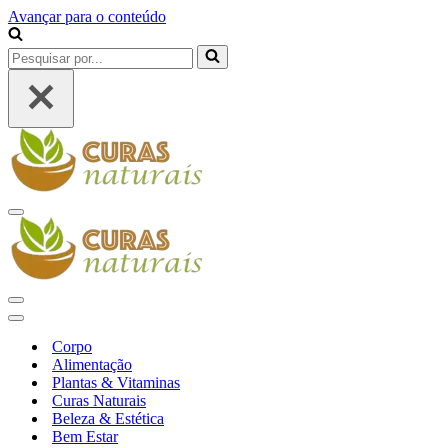
Avançar para o conteúdo
Pesquisar
por...
Menu
de
navegação
Menu
de
Menu
navegação
de
Corpo
navegação
Alimentação
Plantas & Vitaminas
Curas Naturais
Beleza & Estética
Bem Estar