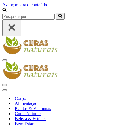
Avançar para o conteúdo
Pesquisar
por...
Menu
de
navegação
Menu
de
Menu
navegação
de
Corpo
navegação
Alimentação
Plantas & Vitaminas
Curas Naturais
Beleza & Estética
Bem Estar