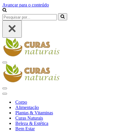
Avançar para o conteúdo
Pesquisar
por...
Menu
de
navegação
Menu
de
Menu
navegação
de
Corpo
navegação
Alimentação
Plantas & Vitaminas
Curas Naturais
Beleza & Estética
Bem Estar