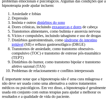
problemas emocionais e psicológicos. Algumas das condições que a
hipnoterapia pode ajudar incluem:
Ansiedade e fobias
Depressão
Insónia e outros
distúrbios do sono
Dores crónicas, incluindo
enxaquecas e dores
de cabeça
Transtornos alimentares, como bulimia e anorexia nervosa
Vícios e compulsões, incluindo tabagismo e uso de drogas
Distúrbios gastrointestinais, como
síndrome do intestino
irritável
(SII) e refluxo gastroesofágico (DRGE)
Transtornos de ansiedade, como transtorno obsessivo-
compulsivo (TOC) e transtorno de estresse pós-traumático
(TEPT)
Distúrbios do humor, como transtorno bipolar e transtorno
afetivo sazonal (TAS)
Problemas de relacionamento e conflitos interpessoais
É importante notar que a hipnoterapia não é uma cura milagrosa e
não deve ser usada como uma alternativa a outros tratamentos
médicos ou psicológicos. Em vez disso, a hipnoterapia é geralmente
usada em conjunto com outras terapias para ajudar a melhorar os
resultados e a qualidade de vida do paciente.