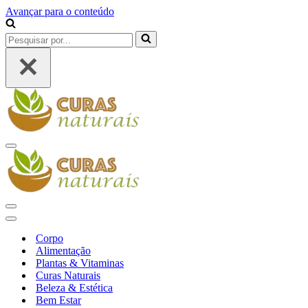
Avançar para o conteúdo
Pesquisar
por...
Menu
de
navegação
Menu
de
Menu
navegação
de
Corpo
navegação
Alimentação
Plantas & Vitaminas
Curas Naturais
Beleza & Estética
Bem Estar