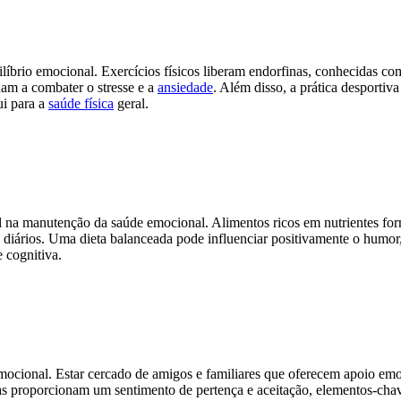
uilíbrio emocional. Exercícios físicos liberam endorfinas, conhecidas c
am a combater o stresse e a
ansiedade
. Além disso, a prática desportiva
ui para a
saúde física
geral.
na manutenção da saúde emocional. Alimentos ricos em nutrientes fo
os diários. Uma dieta balanceada pode influenciar positivamente o humor
 cognitiva.
mocional. Estar cercado de amigos e familiares que oferecem apoio em
tivas proporcionam um sentimento de pertença e aceitação, elementos-cha