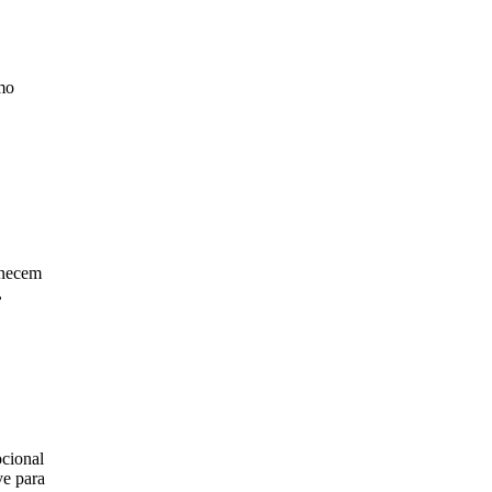
omo
rnecem
,
ocional
ve para