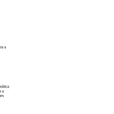
ra a
rática
a a
ões