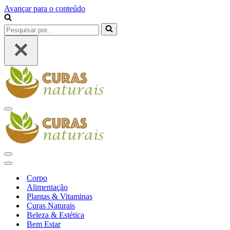
Avançar para o conteúdo
Pesquisar
por...
Menu
de
navegação
Menu
de
Menu
navegação
de
Corpo
navegação
Alimentação
Plantas & Vitaminas
Curas Naturais
Beleza & Estética
Bem Estar