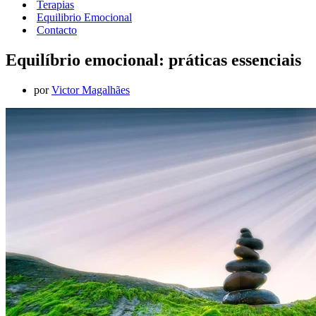
Terapias
Equilibrio Emocional
Contacto
Equilíbrio emocional: práticas essenciais
por
Victor Magalhães