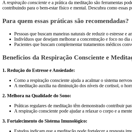
A
respiração consciente
e a prática da meditação são ferramentas pod
contribuindo para o bem-estar físico e mental. Descubra como essas p
Para quem essas práticas são recomendadas?
Pessoas que buscam maneiras naturais de reduzir o estresse e a
Indivíduos que desejam melhorar a concentração e foco no dia a
Pacientes que buscam complementar tratamentos médicos conve
Benefícios da Respiração Consciente e Medita
1. Redução do Estresse e Ansiedade:
Como a respiração consciente ajuda a acalmar o sistema nervo
A meditação auxilia na diminuição dos níveis de cortisol, o hor
2. Melhora na Qualidade do Sono:
Práticas regulares de meditação têm demonstrado contribuir par
A respiração consciente pode ajudar a relaxar o corpo e a ment
3. Fortalecimento do Sistema Imunológico:
Estudos indicam que a meditação pode fortalecer a resposta im