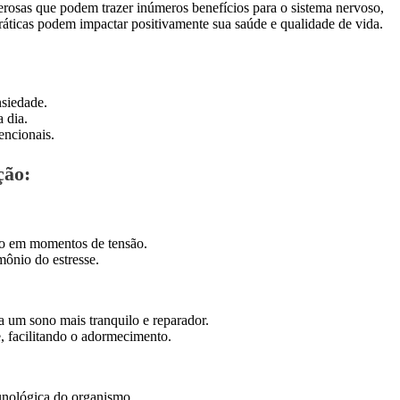
erosas que podem trazer inúmeros benefícios para o sistema nervoso,
ráticas podem impactar positivamente sua saúde e qualidade de vida.
nsiedade.
 dia.
ncionais.
ção:
so em momentos de tensão.
mônio do estresse.
a um sono mais tranquilo e reparador.
e, facilitando o adormecimento.
unológica do organismo.