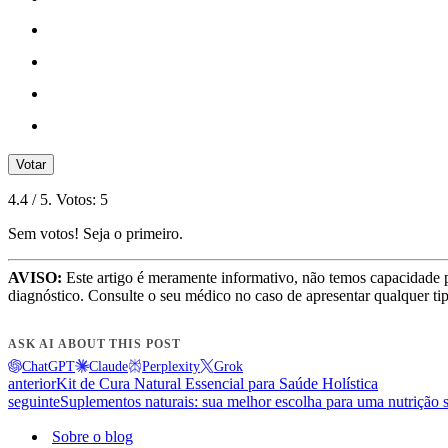
Votar
4.4
/ 5. Votos:
5
Sem votos! Seja o primeiro.
AVISO:
Este artigo é meramente informativo, não temos capacidade 
diagnóstico. Consulte o seu médico no caso de apresentar qualquer ti
ASK AI ABOUT THIS POST
ChatGPT
Claude
Perplexity
Grok
anterior
Kit de Cura Natural Essencial para Saúde Holística
seguinte
Suplementos naturais: sua melhor escolha para uma nutrição 
Sobre o blog