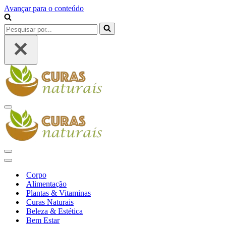
Avançar para o conteúdo
Pesquisar
por...
Menu
de
navegação
Menu
de
Menu
navegação
de
Corpo
navegação
Alimentação
Plantas & Vitaminas
Curas Naturais
Beleza & Estética
Bem Estar