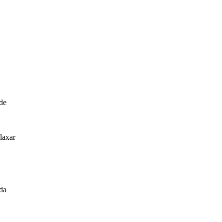
ade
laxar
ida