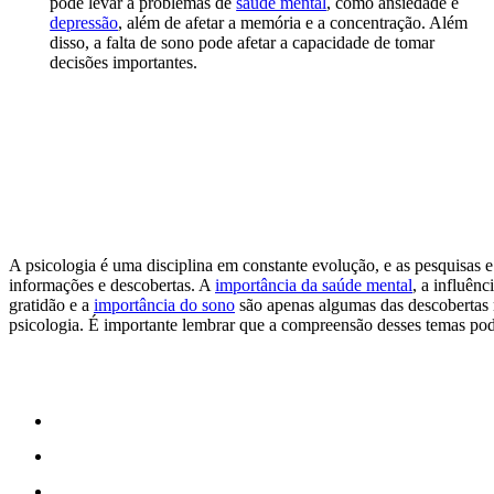
pode levar a problemas de
saúde mental
, como ansiedade e
depressão
, além de afetar a memória e a concentração. Além
disso, a falta de sono pode afetar a capacidade de tomar
decisões importantes.
A psicologia é uma disciplina em constante evolução, e as pesquisa
informações e descobertas. A
importância da saúde mental
, a influên
gratidão e a
importância do sono
são apenas algumas das descobertas
psicologia. É importante lembrar que a compreensão desses temas pod