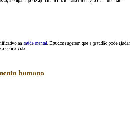
so, a empatia pode ajudar a reduzir a discriminação e a aumentar a
nificativo na
saúde mental
. Estudos sugerem que a gratidão pode ajudar
ção com a vida.
amento humano