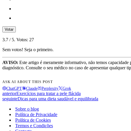
Votar
3.7
/ 5. Votos:
27
Sem votos! Seja o primeiro.
AVISO:
Este artigo é meramente informativo, não temos capacidade 
diagnóstico. Consulte o seu médico no caso de apresentar qualquer ti
ASK AI ABOUT THIS POST
ChatGPT
Claude
Perplexity
Grok
anterior
Exercícios para tratar a pele flácida
seguinte
Dicas para uma dieta saudável e equilibrada
Sobre o blog
Política de Privacidade
Política de Cookies
Termos e Condições