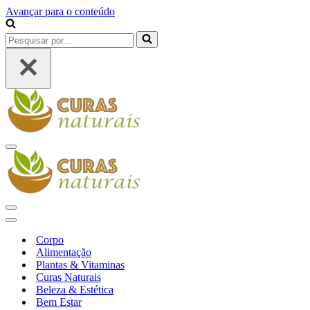
Avançar para o conteúdo
Pesquisar
por...
Menu
de
navegação
Menu
de
Menu
navegação
de
Corpo
navegação
Alimentação
Plantas & Vitaminas
Curas Naturais
Beleza & Estética
Bem Estar