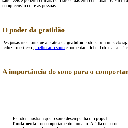
saudáveis e podem ser mais bem-sucedidas em seus trabalhos. Além dis
compreensão entre as pessoas.
O poder da gratidão
Pesquisas mostram que a prática da
gratidão
pode ter um impacto sig
reduzir o estresse,
melhorar o sono
e aumentar a felicidade e a satisfa
A importância do sono para o comport
Estudos mostram que o sono desempenha um
papel
fundamental
no comportamento humano. A falta de sono