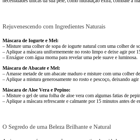
necessidades únicas da sua pele, como hidratação extra, combate a m
Rejuvenescendo com Ingredientes Naturais
Máscara de Iogurte e Mel:
– Misture uma colher de sopa de iogurte natural com uma colher de s
– Aplique a máscara uniformemente no rosto limpo e deixe agir por 1
– Enxágue com água morna para revelar uma pele suave e luminosa.
Máscara de Abacate e Mel:
– Amasse metade de um abacate maduro e misture com uma colher de
– Aplique a mistura generosamente no rosto e pescoço, deixando agi
Máscara de Aloe Vera e Pepino:
– Misture o gel de uma folha de aloe vera com algumas fatias de pepin
– Aplique a máscara refrescante e calmante por 15 minutos antes de 
O Segredo de uma Beleza Brilhante e Natural