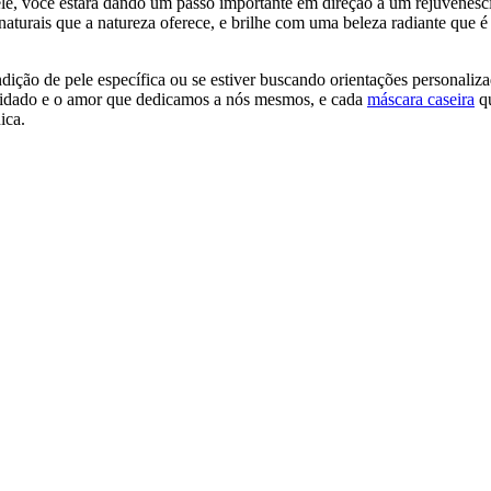
le, você estará dando um passo importante em direção a um rejuvenes
 naturais que a natureza oferece, e brilhe com uma beleza radiante que é
ição de pele específica ou se estiver buscando orientações personaliz
cuidado e o amor que dedicamos a nós mesmos, e cada
máscara caseira
q
ica.