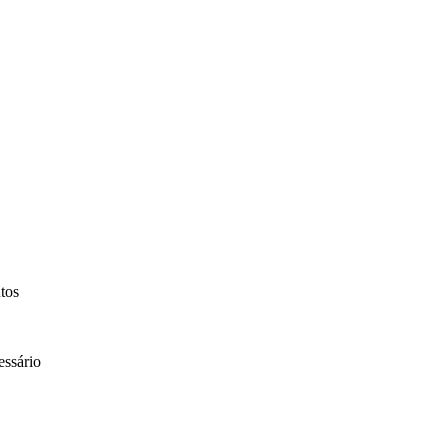
tos
essário