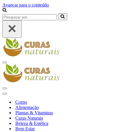
Avançar para o conteúdo
Pesquisar
por...
Menu
de
navegação
Menu
de
Menu
navegação
de
Corpo
navegação
Alimentação
Plantas & Vitaminas
Curas Naturais
Beleza & Estética
Bem Estar