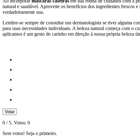
Ao incorporar
máscaras caseiras
em sua rotina de cuidados com a pe
natural e saudável. Aproveite os benefícios dos ingredientes frescos e
verdadeiramente sua.
Lembre-se sempre de consultar um dermatologista se tiver alguma cond
para suas necessidades individuais. A beleza natural começa com o 
aplicamos é um gesto de carinho em direção à nossa própria beleza ún
Votar
0
/ 5. Votos:
0
Sem votos! Seja o primeiro.