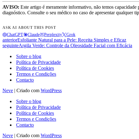
AVISO:
Este artigo é meramente informativo, não temos capacidade 
diagnóstico. Consulte o seu médico no caso de apresentar qualquer ti
ASK AI ABOUT THIS POST
ChatGPT
Claude
Perplexity
Grok
anterior
Esfoliante Natural para a Pele: Receita Simples e Eficaz
seguinte
Argila Verde: Controle da Oleosidade Facial com Eficácia
Sobre o blog
Política de Privacidade
Política de Cookies
Termos e Condições
Contacto
Neve
| Criado com
WordPress
Sobre o blog
Política de Privacidade
Política de Cookies
Termos e Condições
Contacto
Neve
| Criado com
WordPress