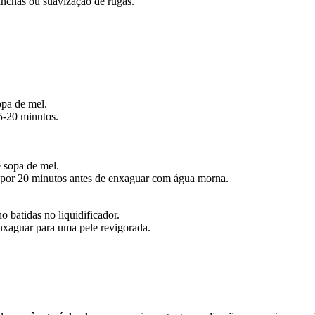
anchas ou suavização de rugas.
opa de mel.
5-20 minutos.
 sopa de mel.
r por 20 minutos antes de enxaguar com água morna.
o batidas no liquidificador.
enxaguar para uma pele revigorada.