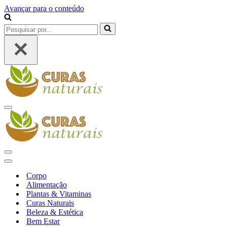
Avançar para o conteúdo
Pesquisar
por...
Menu
de
navegação
Menu
de
Menu
navegação
de
Corpo
navegação
Alimentação
Plantas & Vitaminas
Curas Naturais
Beleza & Estética
Bem Estar