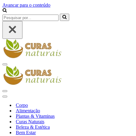
Avançar para o conteúdo
Pesquisar
por...
Menu
de
navegação
Menu
de
Menu
navegação
de
Corpo
navegação
Alimentação
Plantas & Vitaminas
Curas Naturais
Beleza & Estética
Bem Estar