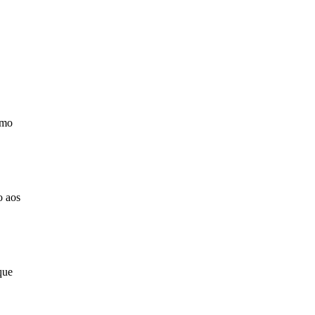
omo
o aos
que