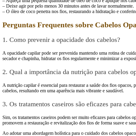
– Aqueça uma pequena quantidade de óleo de coco e aplique nos cab
– Deixe agir por pelo menos 30 minutos antes de lavar normalmente.
– O óleo de coco penetra nos fios, restaurando a hidratação e conferin
Perguntas Frequentes sobre Cabelos Opa
1. Como prevenir a opacidade dos cabelos?
A opacidade capilar pode ser prevenida mantendo uma rotina de cuid
secador e chapinha, hidratar os fios regularmente e minimizar a exposi
2. Qual a importância da nutrição para cabelos o
A nutrição capilar é essencial para restaurar a saúde dos fios opacos, p
cabelos, resultando em uma aparência mais vibrante e saudável.
3. Os tratamentos caseiros são eficazes para cab
Sim, os tratamentos caseiros podem ser muito eficazes para cabelos opa
promovem a restauração e revitalização dos fios de forma suave e sau
Ao adotar uma abordagem holística para o cuidado dos cabelos opacos e 