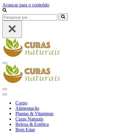
Avançar para o conteúdo
Pesquisar
por...
Menu
de
navegação
Menu
de
Menu
navegação
de
Corpo
navegação
Alimentação
Plantas & Vitaminas
Curas Naturais
Beleza & Estética
Bem Estar